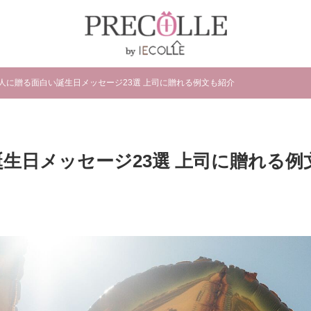
た人に贈る面白い誕生日メッセージ23選 上司に贈れる例文も紹介
誕生日メッセージ23選 上司に贈れる例