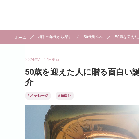
相手の年代から探す
50代男性へ
50歳を迎え
ホーム
2024年7月17日
更新
50歳を迎えた人に贈る面白い
介
#メッセージ
#面白い