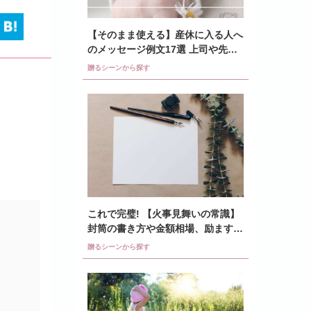
【そのまま使える】産休に入る人へ
のメッセージ例文17選 上司や先
輩、同僚はどう書く?
贈るシーンから探す
これで完璧! 【火事見舞いの常識】
封筒の書き方や金額相場、励ます言
葉の文例も紹介
贈るシーンから探す