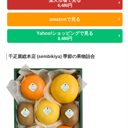
楽天市場で見る
6,480円
amazonで見る
Yahoo!ショッピングで見る
6,480円
千疋屋総本店 (sembikiya) 季節の果物詰合