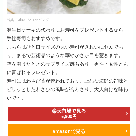
出典:
Yahoo!ショッピング
誕生日ケーキの代わりにお寿司をプレゼントするなら、
手毬寿司もおすすめです。
こちらはひと口サイズの丸い寿司がきれいに並んでお
り、まるで芸術品のような華やかさが目を惹きます。
箱を開けたときのサプライズ感もあり、男性・女性とも
に喜ばれるプレゼント。
寿司にはわさび葉が使われており、上品な海鮮の旨味と
ピリッとしたわさびの風味が合わさり、大人向けな味わ
いです。
楽天市場で見る
5,800円
amazonで見る