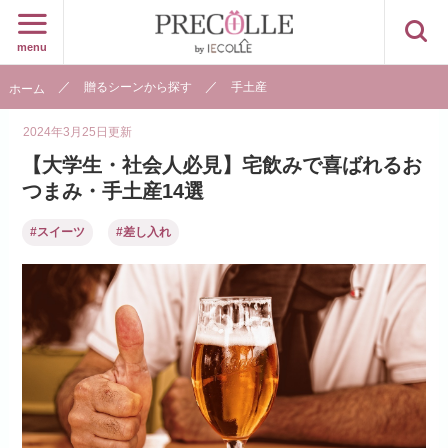
menu
贈るシーンから探す
手土産
ホーム
2024年3月25日
更新
【大学生・社会人必見】宅飲みで喜ばれるお
つまみ・手土産14選
#スイーツ
#差し入れ