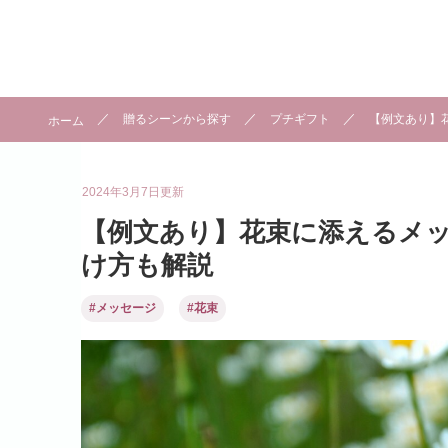
贈るシーンから探す
プチギフト
【例文あり】
ホーム
2024年3月7日
更新
【例文あり】花束に添えるメッ
け方も解説
#メッセージ
#花束