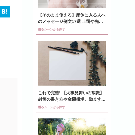
【そのまま使える】産休に入る人へ
のメッセージ例文17選 上司や先
輩、同僚はどう書く?
贈るシーンから探す
これで完璧! 【火事見舞いの常識】
封筒の書き方や金額相場、励ます言
葉の文例も紹介
贈るシーンから探す