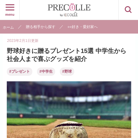
menu
贈る相手から探す
○○好き・愛好家へ
ホーム
2023年2月1日
更新
野球好きに贈るプレゼント15選 中学生から
社会人まで喜ぶグッズを紹介
#プレゼント
#中学生
#野球