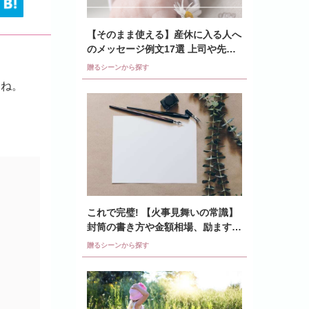
【そのまま使える】産休に入る人へ
のメッセージ例文17選 上司や先
輩、同僚はどう書く?
贈るシーンから探す
よね。
これで完璧! 【火事見舞いの常識】
封筒の書き方や金額相場、励ます言
葉の文例も紹介
贈るシーンから探す