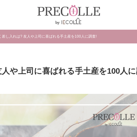
く差し入れは? 友人や上司に喜ばれる手土産を100人に調査!
友人や上司に喜ばれる手土産を100人に