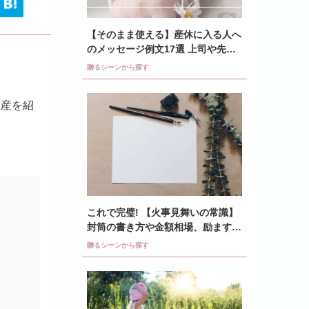
【そのまま使える】産休に入る人へ
のメッセージ例文17選 上司や先
輩、同僚はどう書く?
贈るシーンから探す
土産を紹
これで完璧! 【火事見舞いの常識】
封筒の書き方や金額相場、励ます言
葉の文例も紹介
贈るシーンから探す