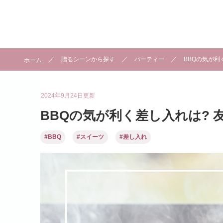
贈るシーンから探す
パーティー
BBQの気が利
ホーム
2024年9月24日
更新
BBQの気が利く差し入れは? 
#BBQ
#スイーツ
#差し入れ