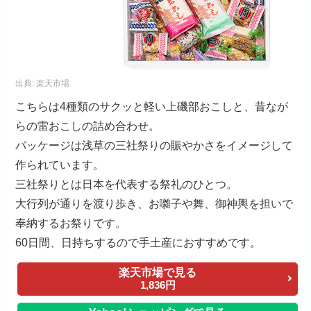
出典:
楽天市場
こちらは4種類のサクッと軽い上磯部おこしと、昔なが
らの雷おこしの詰め合わせ。
パッケージは浅草の三社祭りの賑やかさをイメージして
作られています。
三社祭りとは日本を代表する祭礼のひとつ。
大行列が通りを渡り歩き、お囃子や舞、御神輿を担いで
奉納するお祭りです。
60日間、日持ちするので手土産におすすめです。
楽天市場で見る
1,836円