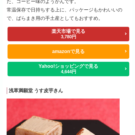
た、コーヒー味のようかんです。
常温保存で日持ちする上に、パッケージもかわいいの
で、ばらまき用の手土産としてもおすすめ。
楽天市場で見る
3,780円
amazonで見る
Yahoo!ショッピングで見る
4,644円
浅草満願堂 うす皮芋きん