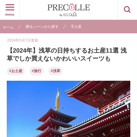
menu
贈るシーンから探す
手土産
ホーム
2024年5月7日
更新
【2024年】浅草の日持ちするお土産11選 浅
草でしか買えないかわいいスイーツも
#お土産
#旅行
#浅草