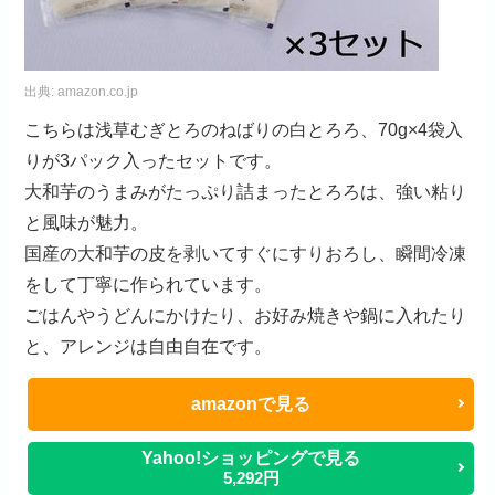
出典:
amazon.co.jp
こちらは浅草むぎとろのねばりの白とろろ、70g×4袋入
りが3パック入ったセットです。
大和芋のうまみがたっぷり詰まったとろろは、強い粘り
と風味が魅力。
国産の大和芋の皮を剥いてすぐにすりおろし、瞬間冷凍
をして丁寧に作られています。
ごはんやうどんにかけたり、お好み焼きや鍋に入れたり
と、アレンジは自由自在です。
amazonで見る
Yahoo!ショッピングで見る
5,292円