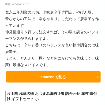
出典:
amazon.co.jp
寛永二年創業の老舗、七味唐辛子専門店、やげん堀。
昔ながらの工法で、辛さや香りにこだわって唐辛子を作
っています
仲見世通りへ行って注文すれば、その場で調合のパフォ
ーマンスが見られますよ。
こちらは、辛味と香りのバランスが良い標準調合の七味
唐辛子。
うどん、どんぶり、豚汁など何にかけても美味しく、味
変に最適なスパイスです。
amazonで見る
片山園 浅草名物 おつまみ海苔 2缶 詰合わせ 海苔 味付
け ギフトセット 小