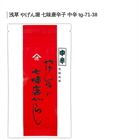
浅草 やげん堀 七味唐辛子 中辛 tg-71-38