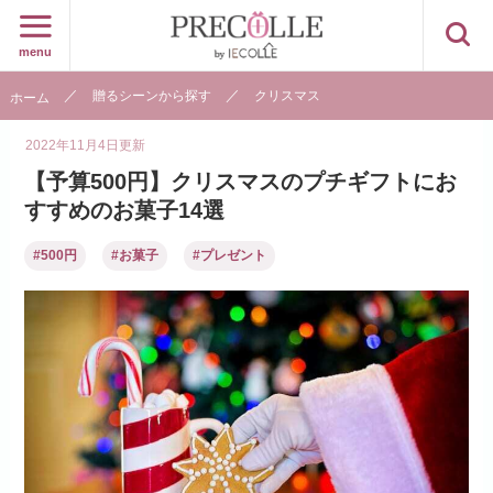
menu
贈るシーンから探す
クリスマス
ホーム
2022年11月4日
更新
【予算500円】クリスマスのプチギフトにお
すすめのお菓子14選
#500円
#お菓子
#プレゼント