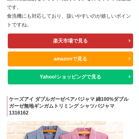
出典:
Yahoo!ショッピング
3色の中から2つを選びセットにできる切子グラス。
職人が一つ一つ手造りしており、細やかな模様が美し
く、宝石のような輝きと透明感が魅力です。
色味や注ぐ飲み物によって雰囲気の変化を感じていただ
けます。
お酒好きな祖父母にはもちろん、そうでない祖父母にも
毎日使っていただきたいグラスです。
黒の高級感あるボックスに入っているのでギフトに最適
です。
食洗機にも対応しており、扱いやすいのが嬉しいポイン
トですね。