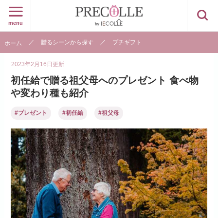
menu
贈るシーンから探す
プチギフト
ホーム
2023年2月16日
更新
初任給で贈る祖父母へのプレゼント 食べ物
や変わり種も紹介
#プレゼント
#初任給
#祖父母