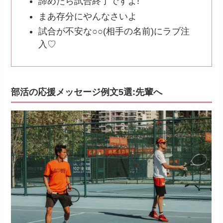
諦めたら試合終了ですよ!
まあ存分にやんなさいよ
試合が不安な○○(相手の名前)にラブ注
入♡
部活の応援メッセージ例文5選:先輩へ