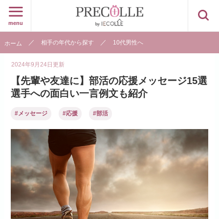
menu
相手の年代から探す
10代男性へ
ホーム
2024年9月24日
更新
【先輩や友達に】部活の応援メッセージ15選
選手への面白い一言例文も紹介
#メッセージ
#応援
#部活