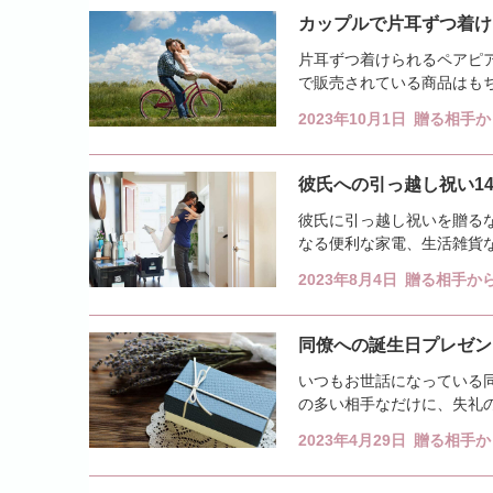
カップルで片耳ずつ着け
片耳ずつ着けられるペアピ
で販売されている商品はも
記事では、カップルで片耳ず
2023年10月1日
贈る相手か
彼氏への引っ越し祝い1
彼氏に引っ越し祝いを贈る
なる便利な家電、生活雑貨
祝うためのお酒や食べ物なら2
2023年8月4日
贈る相手か
同僚への誕生日プレゼント
いつもお世話になっている
の多い相手なだけに、失礼
ントの予算や選び方とあわせ
2023年4月29日
贈る相手か