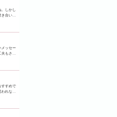
ね。しかし
付き合いた
いメッセー
工夫もさま
おすすめで
思われない