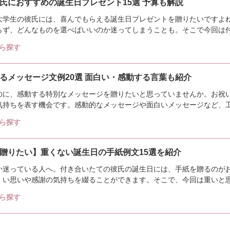
氏におすすめの誕生日プレゼント15選 予算も解説
大学生の彼氏には、喜んでもらえる誕生日プレゼントを贈りたいですよ
らず、どんなものを選べばいいのか迷ってしまうことも。そこで今回は
レゼントを特集...
ら探す
るメッセージ文例20選 面白い・感動する言葉も紹介
のに、感動する特別なメッセージを贈りたいと思っていませんか。お祝
気持ちを表す機会です。感動的なメッセージや面白いメッセージなど、
上司に向けた、...
ら探す
贈りたい】重くない誕生日の手紙例文15選を紹介
か迷っている人へ。付き合いたての彼氏の誕生日には、手紙を贈るのが
くい思いや感謝の気持ちを綴ることができます。そこで、今回は重いと
文を紹介。付き...
ら探す