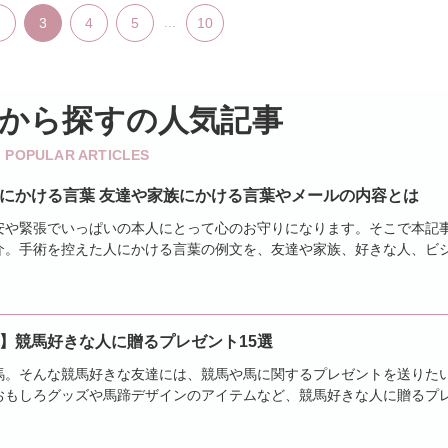
2
3
4
5
...
10
から探す
の人気記事
POPULAR ARTICLES
にかける言葉 友達や家族にかける言葉やメールの内容とは
安や緊張でいっぱいの本人にとって心のお守りになります。そこで本記
介。手術を控えた人にかける言葉の例文を、友達や家族、好きな人、ビ
ールや口頭で、...
】競馬好きな人に贈るプレゼント15選
馬。そんな競馬好きな友達には、競馬や馬に関するプレゼントを送りた
おもしろグッズや馬蹄デザインのアイテムなど、競馬好きな人に贈るプ
ークのブランド品...