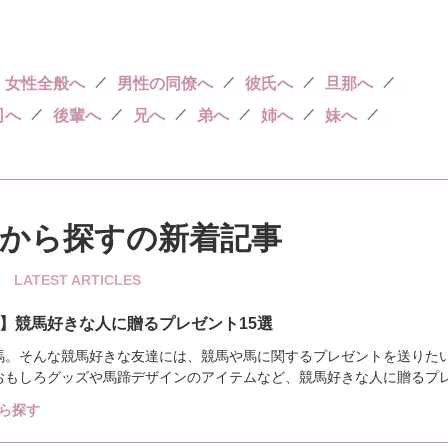
女性全般へ
男性の同僚へ
彼氏へ
旦那へ
司へ
後輩へ
兄へ
弟へ
姉へ
妹へ
から探す
の新着記事
LATEST ARTICLES
】競馬好きな人に贈るプレゼント15選
馬。そんな競馬好きな友達には、競馬や馬に関するプレゼントを送りた
おもしろグッズや馬蹄デザインのアイテムなど、競馬好きな人に贈るプ
ークのブランド品...
ら探す