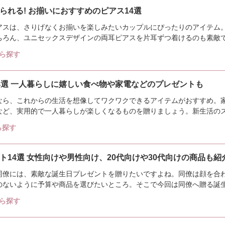
られる! お揃いにおすすめのピアス14選
アスは、さりげなくお揃いを楽しみたいカップルにぴったりのアイテム
ちろん、ユニセックスデザインの両耳ピアスを片耳ずつ着けるのも素敵
つ着けられるお...
ら探す
4選 一人暮らしに嬉しい食べ物や家電などのプレゼントも
なら、これからの生活を想像してワクワクできるアイテムがおすすめ。
など、実用的で一人暮らしが楽しくなるものを贈りましょう。新生活の
人で楽しむこと...
ら探す
14選 女性向けや男性向け、20代向けや30代向けの商品も紹
同僚には、素敵な誕生日プレゼントを贈りたいですよね。同僚は顔を合
のないように予算や商品を選びたいところ。そこで今回は同僚へ贈る誕
て、女性・男性...
ら探す