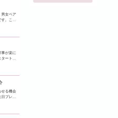
。男女ペア
です。この
家事が楽に
スタートを
介
わせる機会
生日プレゼ