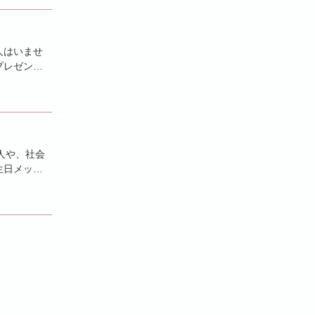
人はいませ
プレゼント
人や、社会
生日メッセ