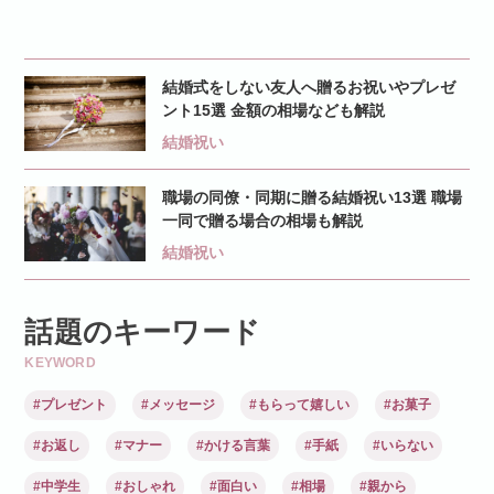
結婚式をしない友人へ贈るお祝いやプレゼ
ント15選 金額の相場なども解説
結婚祝い
職場の同僚・同期に贈る結婚祝い13選 職場
一同で贈る場合の相場も解説
結婚祝い
話題のキーワード
KEYWORD
#プレゼント
#メッセージ
#もらって嬉しい
#お菓子
#お返し
#マナー
#かける言葉
#手紙
#いらない
#中学生
#おしゃれ
#面白い
#相場
#親から