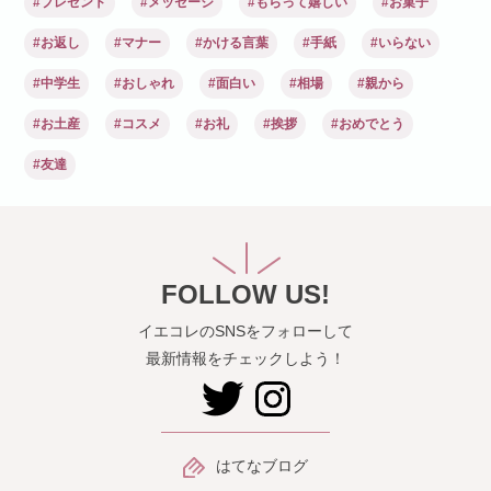
#プレゼント
#メッセージ
#もらって嬉しい
#お菓子
#お返し
#マナー
#かける言葉
#手紙
#いらない
#中学生
#おしゃれ
#面白い
#相場
#親から
#お土産
#コスメ
#お礼
#挨拶
#おめでとう
#友達
FOLLOW US!
イエコレのSNSをフォローして
最新情報をチェックしよう！
はてなブログ