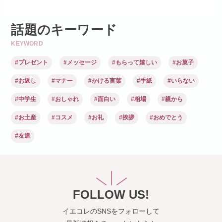
話題のキーワード
KEYWORD
#プレゼント
#メッセージ
#もらって嬉しい
#お菓子
#お返し
#マナー
#かける言葉
#手紙
#いらない
#中学生
#おしゃれ
#面白い
#相場
#親から
#お土産
#コスメ
#お礼
#挨拶
#おめでとう
#友達
FOLLOW US!
イエコレのSNSをフォローして