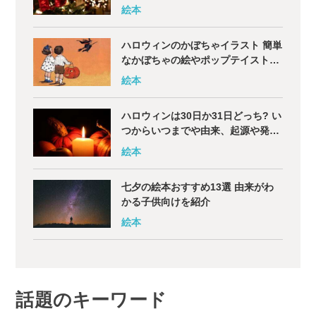
話も紹介
絵本
ハロウィンのかぼちゃイラスト 簡単
なかぼちゃの絵やポップテイストな
どイメージ別の書き方も
絵本
ハロウィンは30日か31日どっち? い
つからいつまでや由来、起源や発祥
の地についても解説
絵本
七夕の絵本おすすめ13選 由来がわ
かる子供向けを紹介
絵本
話題のキーワード