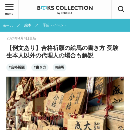
menu
絵本
季節・イベント
ホーム
2024年4月4日
更新
【例文あり】合格祈願の絵馬の書き方 受験
生本人以外の代理人の場合も解説
#合格祈願
#書き方
#絵馬