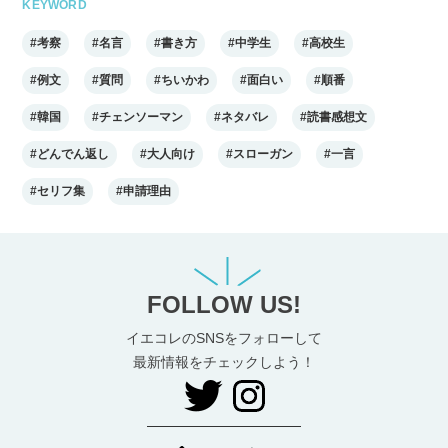
KEYWORD
#考察
#名言
#書き方
#中学生
#高校生
#例文
#質問
#ちいかわ
#面白い
#順番
#韓国
#チェンソーマン
#ネタバレ
#読書感想文
#どんでん返し
#大人向け
#スローガン
#一言
#セリフ集
#申請理由
FOLLOW US!
イエコレのSNSをフォローして
最新情報をチェックしよう！