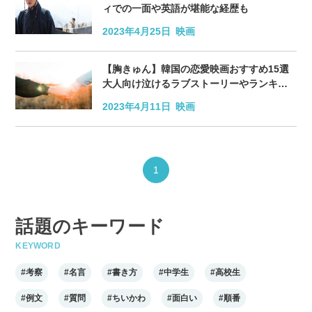
ィでの一面や英語が堪能な経歴も
2023年4月25日
映画
【胸きゅん】韓国の恋愛映画おすすめ15選
大人向け泣けるラブストーリーやランキン
グも紹介
2023年4月11日
映画
1
話題のキーワード
KEYWORD
#考察
#名言
#書き方
#中学生
#高校生
#例文
#質問
#ちいかわ
#面白い
#順番