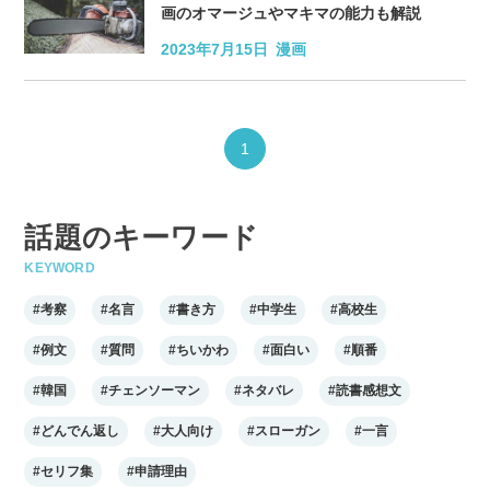
画のオマージュやマキマの能力も解説
2023年7月15日
漫画
1
話題のキーワード
KEYWORD
#考察
#名言
#書き方
#中学生
#高校生
#例文
#質問
#ちいかわ
#面白い
#順番
#韓国
#チェンソーマン
#ネタバレ
#読書感想文
#どんでん返し
#大人向け
#スローガン
#一言
#セリフ集
#申請理由