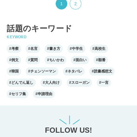
1
2
話題のキーワード
KEYWORD
#考察
#名言
#書き方
#中学生
#高校生
#例文
#質問
#ちいかわ
#面白い
#順番
#韓国
#チェンソーマン
#ネタバレ
#読書感想文
#どんでん返し
#大人向け
#スローガン
#一言
#セリフ集
#申請理由
FOLLOW US!