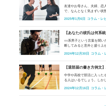
友達やお母さん、夫婦、恋
で、なんとなく気まずい状
と仲直りする方法について特
2025年1月6日
コラム・レ
【あなたの彼氏は何系統
○○系男子という言葉を聞
断してみると意外と盛り上
覧にまとめました。特徴をチ
2024年12月30日
コラム・
【退部届の書き方例文】
中学や高校で部活に入った
る人はいるでしょう。しか
とも。そこで今回は、部活辞
2024年12月16日
コラム・