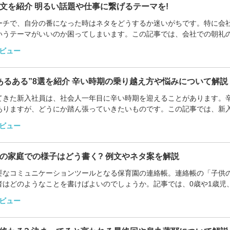
文を紹介 明るい話題や仕事に繋げるテーマを!
ーチで、自分の番になった時はネタをどうするか迷いがちです。特に会
いうテーマがいいのか困ってしまいます。この記事では、会社での朝礼
で話すための例...
ビュー
あるある”8選を紹介 辛い時期の乗り越え方や悩みについて解説
てきた新入社員は、社会人一年目に辛い時期を迎えることがあります。
ありますが、どうにか踏ん張っていきたいものです。この記事では、新
年目のあるある...
ビュー
の家庭での様子はどう書く? 例文やネタ案を解説
要なコミュニケーションツールとなる保育園の連絡帳。連絡帳の「子供
者はどのようなことを書けばよいのでしょうか。記事では、0歳や1歳児
介。時間がなく...
ビュー