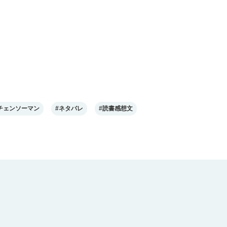
チェンソーマン
#ネタバレ
#読書感想文