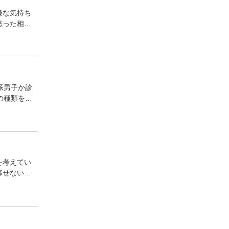
嫌な気持ち
怒った相手
系男子か診
の種類を一
を考えてい
移せないこ