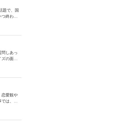
話題で、国
いつ終わる
質問しあっ
イズの面白
、恋愛観や
事では、マ