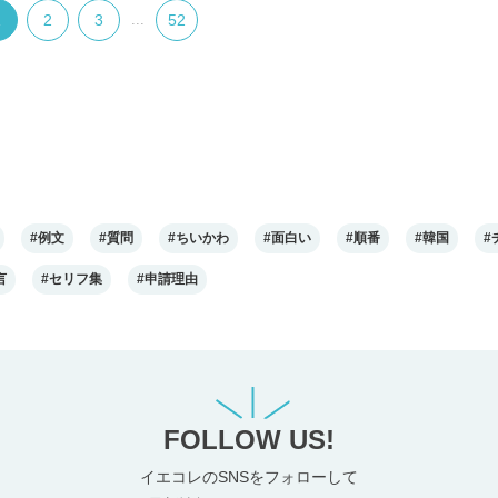
1
2
3
...
52
#例文
#質問
#ちいかわ
#面白い
#順番
#韓国
#
言
#セリフ集
#申請理由
FOLLOW US!
イエコレのSNSをフォローして