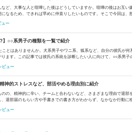
人など、大事な人と喧嘩した後はどうしていますか。喧嘩の後はお互い
態になるため、できれば早めに仲直りしたいものです。そこで今回は、
集。恋人、夫婦...
ビュー
?】○○系男子の種類を一覧で紹介
いたことはありませんか。犬系男子やワニ系、狐系など、自分の彼氏が何
がります。この記事では彼氏の系統を診断したい人に向けて、○○系男子
ェックし何系男...
レビュー
精神的ストレスなど、部活やめる理由別に紹介
ものの、精神的に辛い、チームと合わないなど、さまざまな理由で退部
し、退部届のもらい方や手書きでの書き方がわからず、なかなか行動に
める理由別に、...
レビュー