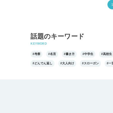
話題のキーワード
KEYWORD
#考察
#名言
#書き方
#中学生
#高校生
#どんでん返し
#大人向け
#スローガン
#一