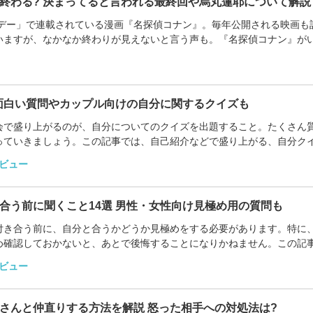
終わる? 決まってると言われる最終回や烏丸蓮耶について解説
ンデー」で連載されている漫画『名探偵コナン』。毎年公開される映画も
いますが、なかなか終わりが見えないと言う声も。『名探偵コナン』が
るのか気になる...
 面白い質問やカップル向けの自分に関するクイズも
会で盛り上がるのが、自分についてのクイズを出題すること。たくさん
っていきましょう。この記事では、自己紹介などで盛り上がる、自分ク
士やカップルな...
ビュー
合う前に聞くこと14選 男性・女性向け見極め用の質問も
付き合う前に、自分と合うかどうか見極めをする必要があります。特に
め確認しておかないと、あとで後悔することになりかねません。この記
に聞くこと、確...
ビュー
さんと仲直りする方法を解説 怒った相手への対処法は?