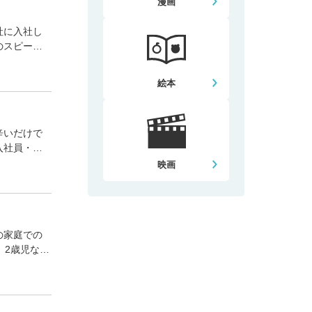
漫画
社に入社し
のスピーチ
絵本
辛いだけで
入社員・新
映画
の家庭での
、2歳児など