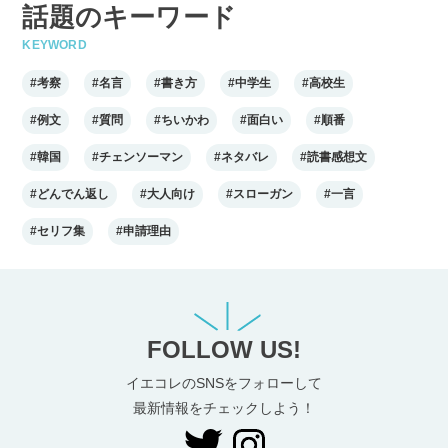
話題のキーワード
KEYWORD
#考察
#名言
#書き方
#中学生
#高校生
#例文
#質問
#ちいかわ
#面白い
#順番
#韓国
#チェンソーマン
#ネタバレ
#読書感想文
#どんでん返し
#大人向け
#スローガン
#一言
#セリフ集
#申請理由
FOLLOW US!
イエコレのSNSをフォローして
最新情報をチェックしよう！