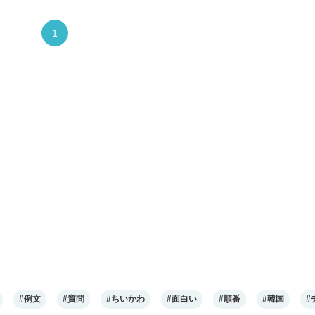
1
#例文
#質問
#ちいかわ
#面白い
#順番
#韓国
#