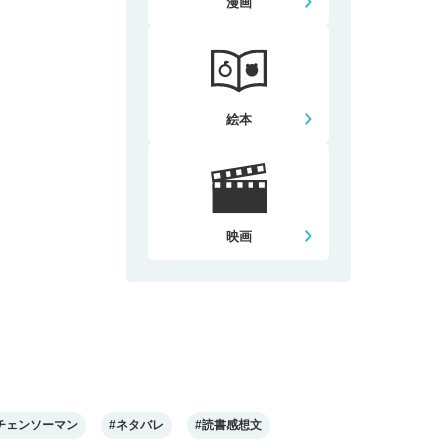
漫画
絵本
映画
チェンソーマン
#ネタバレ
#読書感想文