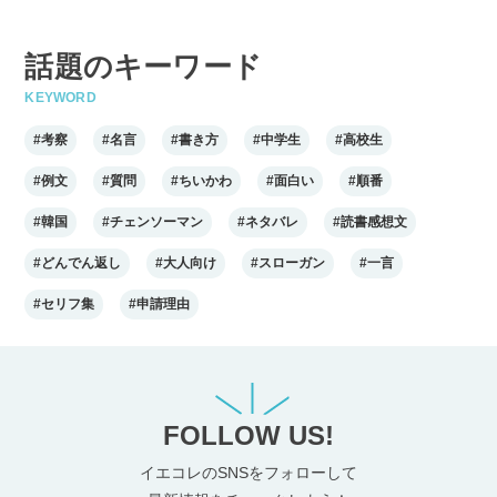
話題のキーワード
KEYWORD
#考察
#名言
#書き方
#中学生
#高校生
#例文
#質問
#ちいかわ
#面白い
#順番
#韓国
#チェンソーマン
#ネタバレ
#読書感想文
#どんでん返し
#大人向け
#スローガン
#一言
#セリフ集
#申請理由
FOLLOW US!
イエコレのSNSをフォローして