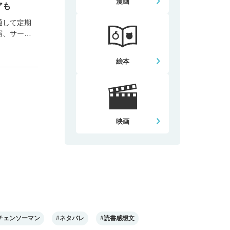
漫画
アも
通して定期
宿、サーク
絵本
映画
チェンソーマン
#ネタバレ
#読書感想文