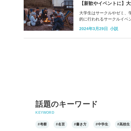
【新歓やイベントに】大
大学生はサークルやゼミ、
的に行われるサークルイベ
ルイベントで盛り上がる、大
2024年3月29日
小説
話題のキーワード
KEYWORD
#考察
#名言
#書き方
#中学生
#高校生