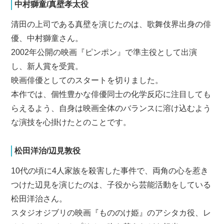
中村獅童/真壁孝太役
清田の上司である真壁を演じたのは、歌舞伎界出身の俳
優、中村獅童さん。
2002年公開の映画『ピンポン』で準主役として出演
し、新人賞を受賞。
映画俳優としてのスタートを切りました。
本作では、個性豊かな俳優同士の化学反応に注目しても
らえるよう、自身は映画全体のバランスに溶け込むよう
な演技を心掛けたとのことです。
松田洋治/辺見敦役
10代の頃に4人家族を殺害した事件で、両角の心を惹き
つけた辺見を演じたのは、子役から芸能活動をしている
松田洋治さん。
スタジオジブリの映画『もののけ姫』のアシタカ役、レ