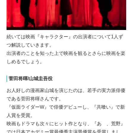
続いては映画『キャラクター』の出演者について1人ず
つ解説していきます。
出演者のことを知った上で映画を観るとさらに映画を楽
しめるでしょう。
菅田将暉/山城圭吾役
お人好しの漫画家山城を演じたのは、若手の実力派俳優
である菅田将暉さんです。
『仮面ライダーW』で俳優デビューし、『共喰い』で新
人賞を受賞。
映画もドラマも次々にヒット作となり、『あゝ、荒野』
では日本アカデミー賞最優秀主演男優賞を受賞しまし