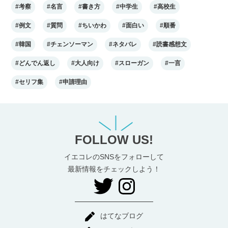
#考察
#名言
#書き方
#中学生
#高校生
#例文
#質問
#ちいかわ
#面白い
#順番
#韓国
#チェンソーマン
#ネタバレ
#読書感想文
#どんでん返し
#大人向け
#スローガン
#一言
#セリフ集
#申請理由
FOLLOW US!
イエコレのSNSをフォローして
最新情報をチェックしよう！
はてなブログ