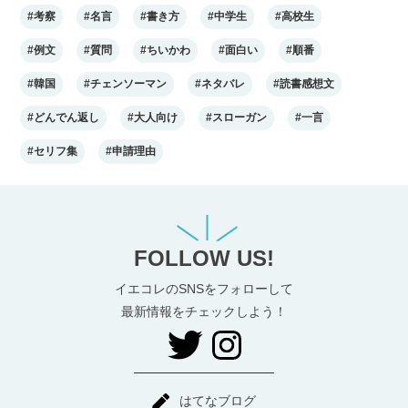
#考察
#名言
#書き方
#中学生
#高校生
#例文
#質問
#ちいかわ
#面白い
#順番
#韓国
#チェンソーマン
#ネタバレ
#読書感想文
#どんでん返し
#大人向け
#スローガン
#一言
#セリフ集
#申請理由
FOLLOW US!
イエコレのSNSをフォローして
最新情報をチェックしよう！
はてなブログ