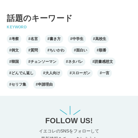
話題のキーワード
KEYWORD
#考察
#名言
#書き方
#中学生
#高校生
#例文
#質問
#ちいかわ
#面白い
#順番
#韓国
#チェンソーマン
#ネタバレ
#読書感想文
#どんでん返し
#大人向け
#スローガン
#一言
#セリフ集
#申請理由
FOLLOW US!
イエコレのSNSをフォローして