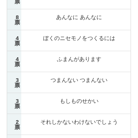
票
8
あんなに あんなに
票
4
ぼくのニセモノをつくるには
票
4
ふまんがあります
票
3
つまんない つまんない
票
3
もしものせかい
票
2
それしかないわけないでしょう
票