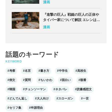
漫画
『進撃の巨人』戦鎚の巨人の正体や
タイバー家について解説 エレンはな
ぜ捕食した?
漫画
話題のキーワード
KEYWORD
#考察
#名言
#書き方
#中学生
#高校生
#例文
#質問
#ちいかわ
#面白い
#順番
#韓国
#チェンソーマン
#ネタバレ
#読書感想文
#どんでん返し
#大人向け
#スローガン
#一言
#セリフ集
#申請理由