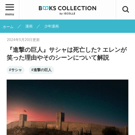
menu
漫画
少年漫画
ホーム
2024年5月20日
更新
『進撃の巨人』サシャは死亡した? エレンが
笑った理由やそのシーンについて解説
#サシャ
#進撃の巨人