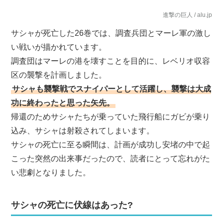
進撃の巨人 / alu.jp
サシャが死亡した26巻では、調査兵団とマーレ軍の激し
い戦いが描かれています。
調査団はマーレの港を壊すことを目的に、レベリオ収容
区の襲撃を計画しました。
サシャも襲撃戦でスナイパーとして活躍し、襲撃は大成
功に終わったと思った矢先。
帰還のためサシャたちが乗っていた飛行船にガビが乗り
込み、サシャは射殺されてしまいます。
サシャの死亡に至る瞬間は、計画が成功し安堵の中で起
こった突然の出来事だったので、読者にとって忘れがた
い悲劇となりました。
サシャの死亡に伏線はあった?