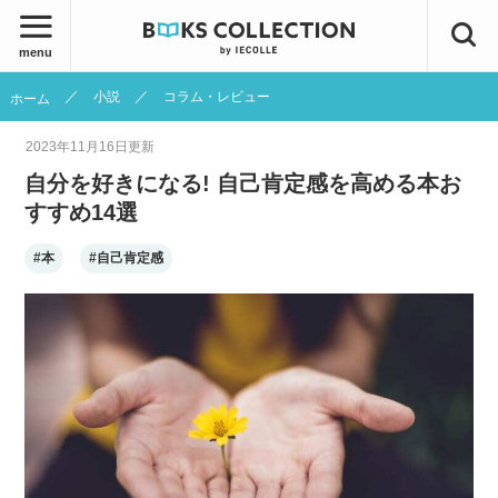
menu
小説
コラム・レビュー
ホーム
2023年11月16日
更新
自分を好きになる! 自己肯定感を高める本お
すすめ14選
#本
#自己肯定感