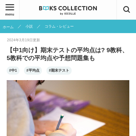
menu
小説
コラム・レビュー
ホーム
2024年3月19日
更新
【中1向け】期末テストの平均点は? 9教科、
5教科での平均点や予想問題集も
#中1
#平均点
#期末テスト