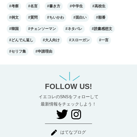
#考察
#名言
#書き方
#中学生
#高校生
#例文
#質問
#ちいかわ
#面白い
#順番
#韓国
#チェンソーマン
#ネタバレ
#読書感想文
#どんでん返し
#大人向け
#スローガン
#一言
#セリフ集
#申請理由
FOLLOW US!
イエコレのSNSをフォローして
最新情報をチェックしよう！
はてなブログ