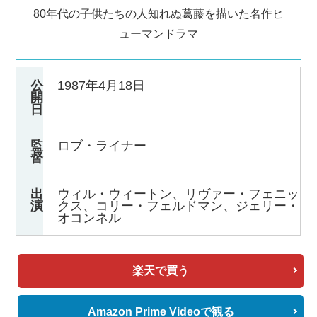
80年代の子供たちの人知れぬ葛藤を描いた名作ヒ
ューマンドラマ
公
1987年4月18日
開
日
監
ロブ・ライナー
督
出
ウィル・ウィートン、リヴァー・フェニッ
演
クス、コリー・フェルドマン、ジェリー・
オコンネル
楽天で買う
Amazon Prime Videoで観る