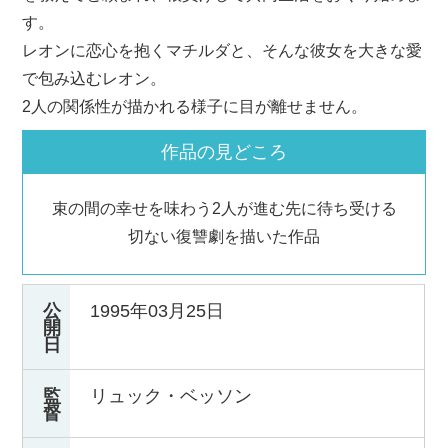
す。
レオンに恋心を抱くマチルダと、そんな彼女を大きな愛
で包み込むレオン。
2人の関係性が描かれる様子に目が離せません。
作品の見どころ
束の間の幸せを味わう2人が進む先に待ち受ける
切ない復讐劇を描いた作品
公
1995年03月25日
開
日
監
リュック・ベッソン
督