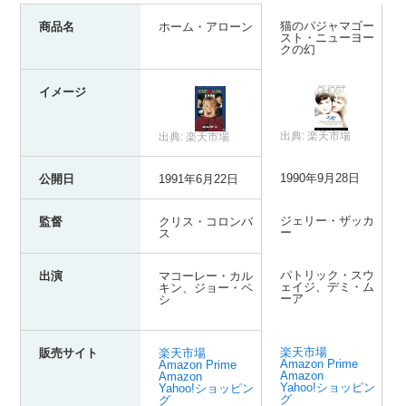
猫のパジャマゴー
商品名
ホーム・アローン
スト・ニューヨー
クの幻
イメージ
出典:
楽天市場
出典:
楽天市場
1990年9月28日
公開日
1991年6月22日
ジェリー・ザッカ
監督
クリス・コロンバ
ー
ス
パトリック・スウ
出演
マコーレー・カル
ェイジ、デミ・ム
キン、ジョー・ペ
ーア
シ
楽天市場
販売サイト
楽天市場
Amazon Prime
Amazon Prime
Amazon
Amazon
Yahoo!ショッピン
Yahoo!ショッピン
グ
グ