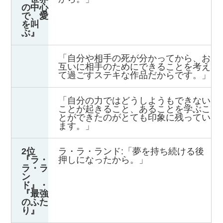
の中心
で、愛
を叫
ぶ』
「自分や相手の死が分かってから、お
互いに相手のためにできることを考え
て過ごすステキな作品だからです。」
「自分の力ではどうしようもできない
ことが起きること、あることを学ぶこ
とができたのがとても印象に残ってい
ます。」
2位
ラ・ラ・ランド:「夢を持ち続ける後
『ラ・
押しになったから。」
ラ・ラ
ン
ド』・
『最強
のふた
り』