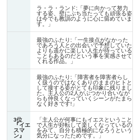
ラ・ラ・ランド:「夢に向かって努力
する姿、壁にぶち当たっても頑張る姿
は今でも教訓のように心に留めていま
す。」
最強のふたり:「一生接点がなかった
であろう人との出会いで予想していた
よりも遥かに楽しい人生が待っている
こともあるのだという事を実感させて
くれる作品。」
最強のふたり:「障害者を障害者らし
く扱うのではなくありのままのヒトと
して接する姿がとても印象に残りまし
た。主人公の2人がぶつかり合いなが
らも仲良くなっていくシーンがたまら
なく好きです!」
3位
「主人公が何事にもイエスということ
『イエ
で人生が好転して楽しくなっているの
スマ
をみて、自分も積極的になろうという
ン』
気分になったためです。」