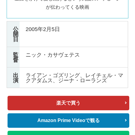
が伝わってくる映画
公
2005年2月5日
開
日
監
ニック・カサヴェテス
督
出
ライアン・ゴズリング、レイチェル・マ
演
クアダムス、ジーナ・ローランズ
楽天で買う
Amazon Prime Videoで観る