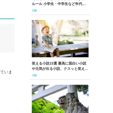
ルール 小学生・中学生など年代別
のコツや例も
小説
笑える小説15選 最高に面白い小説
や元気が出る小説、クスッと笑える
していま
本も紹介
小説