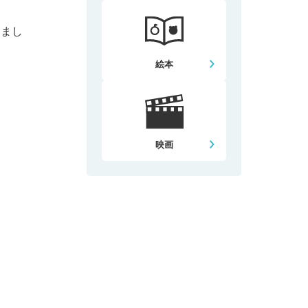
。
りまし
絵本
映画