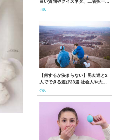
白い質問やクイズネタ、二者択一の
質問も紹介
小説
【何するか決まらない】男友達と2
人でできる遊び23選 社会人や大人
も必見
小説