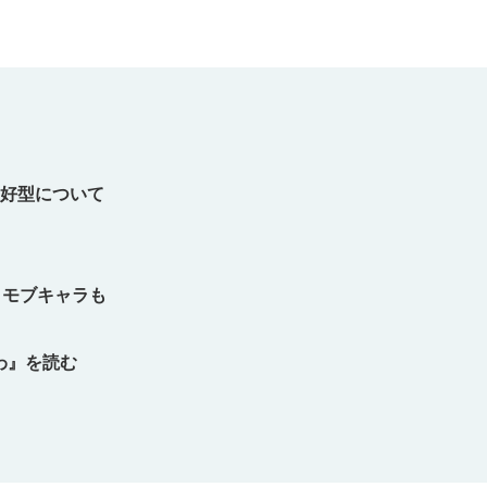
友好型について
、モブキャラも
わ』を読む