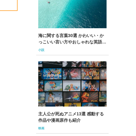
海に関する言葉30選 かわいい・か
っこいい言い方やおしゃれな英語も
紹介
小説
主人公が死ぬアニメ13選 感動する
作品や漫画原作も紹介
映画