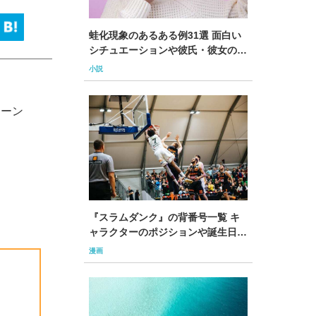
蛙化現象のあるある例31選 面白い
シチュエーションや彼氏・彼女の行
動についても紹介
小説
シーン
『スラムダンク』の背番号一覧 キ
ャラクターのポジションや誕生日、
高校名も解説
漫画