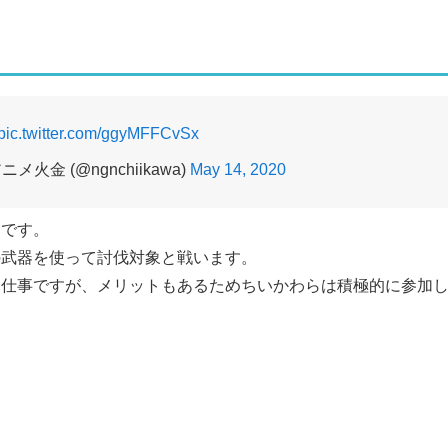
pic.twitter.com/ggyMFFCvSx
メ火金 (@ngnchiikawa)
May 14, 2020
つです。
の武器を使って討伐対象と戦います。
な仕事ですが、メリットもあるためちいかわらは積極的に参加