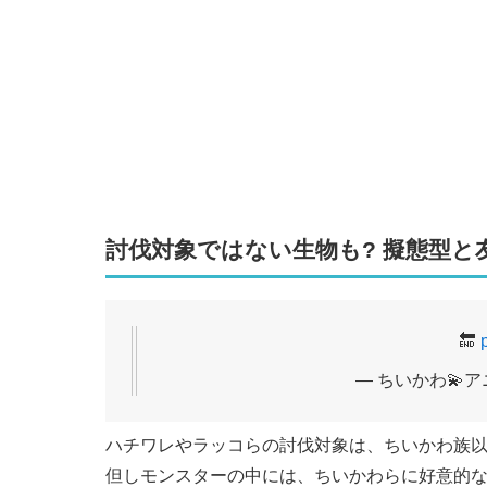
討伐対象ではない生物も? 擬態型と
🔚
— ちいかわ💫アニメ
ハチワレやラッコらの討伐対象は、ちいかわ族
但しモンスターの中には、ちいかわらに好意的