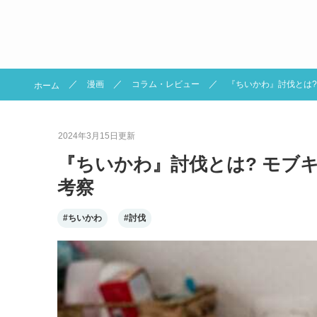
漫画
コラム・レビュー
『ちいかわ』討伐とは
ホーム
2024年3月15日
更新
『ちいかわ』討伐とは? モブ
考察
#ちいかわ
#討伐