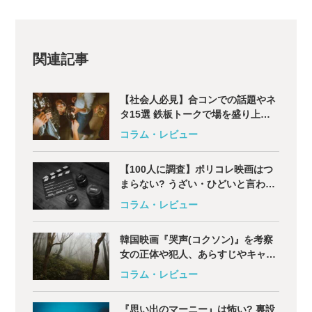
関連記事
【社会人必見】合コンでの話題やネ
タ15選 鉄板トークで場を盛り上げ
よう!
コラム・レビュー
【100人に調査】ポリコレ映画はつ
まらない? うざい・ひどいと言われ
る理由とは
コラム・レビュー
韓国映画『哭声(コクソン)』を考察
女の正体や犯人、あらすじやキャス
トについても解説
コラム・レビュー
『思い出のマーニー』は怖い? 裏設