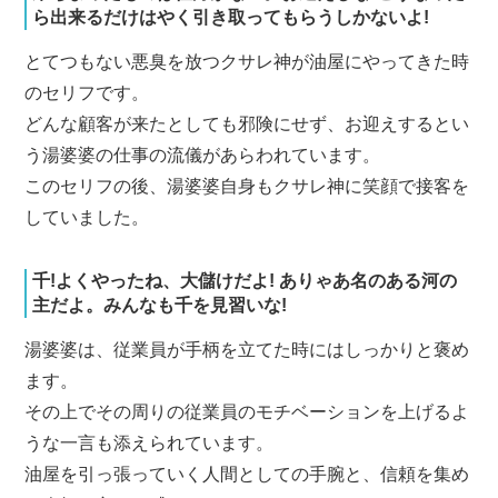
ら出来るだけはやく引き取ってもらうしかないよ!
とてつもない悪臭を放つクサレ神が油屋にやってきた時
のセリフです。
どんな顧客が来たとしても邪険にせず、お迎えするとい
う湯婆婆の仕事の流儀があらわれています。
このセリフの後、湯婆婆自身もクサレ神に笑顔で接客を
していました。
千!よくやったね、大儲けだよ! ありゃあ名のある河の
主だよ。みんなも千を見習いな!
湯婆婆は、従業員が手柄を立てた時にはしっかりと褒め
ます。
その上でその周りの従業員のモチベーションを上げるよ
うな一言も添えられています。
油屋を引っ張っていく人間としての手腕と、信頼を集め