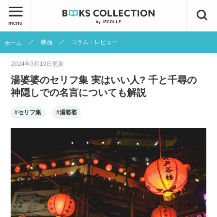
menu
映画
コラム・レビュー
ホーム
2024年3月19日
更新
湯婆婆のセリフ集 実はいい人? 千と千尋の
神隠しでの名言についても解説
#セリフ集
#湯婆婆