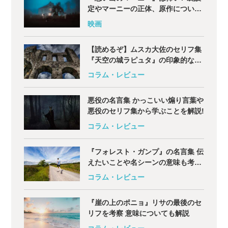
定やマーニーの正体、原作について
も解説
映画
【読めるぞ】ムスカ大佐のセリフ集
『天空の城ラピュタ』の印象的な名
言を紹介
コラム・レビュー
悪役の名言集 かっこいい煽り言葉や
悪役のセリフ集から学ぶことを解説!
コラム・レビュー
『フォレスト・ガンプ』の名言集 伝
えたいことや名シーンの意味も考察
解説
コラム・レビュー
『崖の上のポニョ』リサの最後のセ
リフを考察 意味についても解説