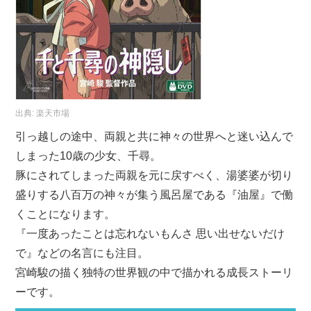
出典:
楽天市場
引っ越しの途中、両親と共に神々の世界へと迷い込んで
しまった10歳の少女、千尋。
豚にされてしまった両親を元に戻すべく、湯婆婆が切り
盛りする八百万の神々が集う風呂屋である『油屋』で働
くことになります。
『一度あったことは忘れないもんさ 思い出せないだけ
で』などの名言にも注目。
宮崎駿の描く独特の世界観の中で描かれる成長ストーリ
ーです。