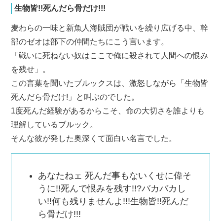
生物皆!!死んだら骨だけ!!!
麦わらの一味と新魚人海賊団が戦いを繰り広げる中、幹
部のゼオは部下の仲間たちにこう言います。
「戦いに死ねない奴はここで俺に殺されて人間への恨み
を残せ」。
この言葉を聞いたブルックスは、激怒しながら「生物皆
死んだら骨だけ!」と叫ぶのでした。
1度死んだ経験があるからこそ、命の大切さを誰よりも
理解しているブルック。
そんな彼が発した奥深くて面白い名言でした。
あなたねェ 死んだ事もないくせに偉そ
うに!!死んで恨みを残す!!?バカバカし
い!!何も残りませんよ!!!生物皆!!死んだ
ら骨だけ!!!