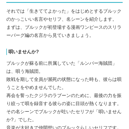
それでは「生きててよかった」をはじめとするブルック
のかっこいい名言やセリフ、名シーンを紹介します。
まずは、ブルックが初登場する漫画ワンピースのスリラ
ーバーグ編の名言から見ていきましょう。
唄いませんか?
ブルックが蘇る前に所属していた「ルンバー海賊団」
は、唄う海賊団。
敗戦を期して全員が瀕死の状態になった時も、彼らは唄
うことをやめませんでした。
再会を誓ったクジラのラブーンのために、最後の力を振
り絞って唄を録音する彼らの姿に目頭が熱くなります。
その名シーンでブルックが吐いたセリフが「唄いません
か?」でした。
音楽が大好きで仲間想いのブルックらしいセリフです。