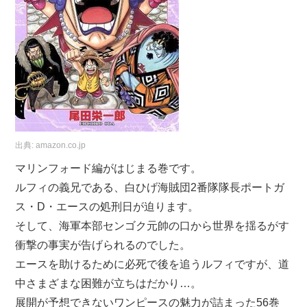
出典:
amazon.co.jp
マリンフォード編がはじまる巻です。
ルフィの義兄である、白ひげ海賊団2番隊隊長ポートガ
ス・D・エースの処刑日が迫ります。
そして、海軍本部センゴク元帥の口から世界を揺るがす
衝撃の事実が告げられるのでした。
エースを助けるために必死で後を追うルフィですが、道
中さまざまな困難が立ちはだかり…。
展開が予想できないワンピースの魅力が詰まった56巻