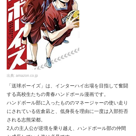
出典:
amazon.co.jp
「送球ボーイズ」は、インターハイ出場を目指して奮闘
する高校生たちの青春ハンドボール漫画です。
ハンドボール部に入ったもののマネージャーの使い走り
にされている佐倉凪と、低身長を理由に一度は入部拒否
される志熊栄都。
2人の主人公が逆境を乗り越え、ハンドボール部の仲間