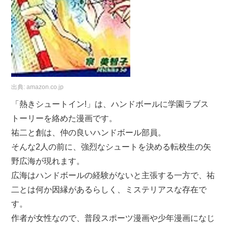
出典:
amazon.co.jp
「熱きシュートイン!」は、ハンドボールに学園ラブス
トーリーを絡めた漫画です。
祐二と創は、仲の良いハンドボール部員。
そんな2人の前に、強烈なシュートを決める転校生の矢
野広海が現れます。
広海はハンドボールの経験がないと主張する一方で、祐
二とは何か因縁があるらしく、ミステリアスな存在で
す。
作者が女性なので、普段スポーツ漫画や少年漫画になじ