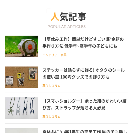
人気記事
POPULAR ARTICLES
【夏休み工作】簡単だけどすごい!貯金箱の
手作り方法 低学年~高学年の子どもにも
インテリア・家具
ステッカーは貼らずに飾る! オタクのシール
の使い道 100均グッズでの飾り方も
暮らしコラム
【スマホショルダー】余った紐のかわいい結
び方、ストラップが落ちる人必見
暮らしコラム
夏休みに!小学1年生の簡単工作 男の子も楽し