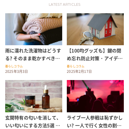
LATEST ARTICLES
雨に濡れた洗濯物はどうす
【100均グッズも】鍵の閉
る? そのまま乾かすべき?
め忘れ防止対策・アイデア
乾いた場合なども解説
これでもう確認いらず!
暮らしコラム
暮らしコラム
2025年3月3日
2025年2月17日
玄関特有の匂いを消して、
ライブ一人参戦は恥ずかし
いい匂いにする方法5選 ア
い? 一人で行く女性の割合