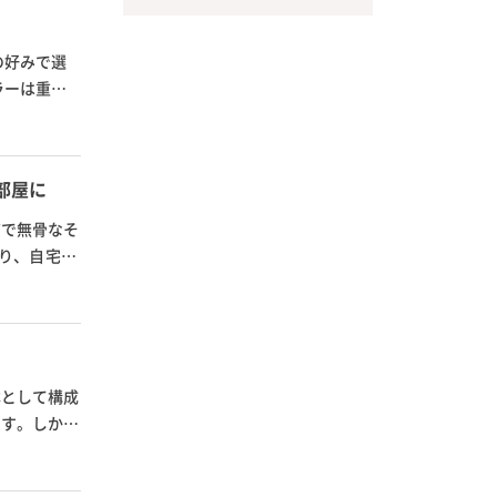
の好みで選
ラーは重要
部屋に
質で無骨なそ
より、自宅を
本として構成
ます。しか