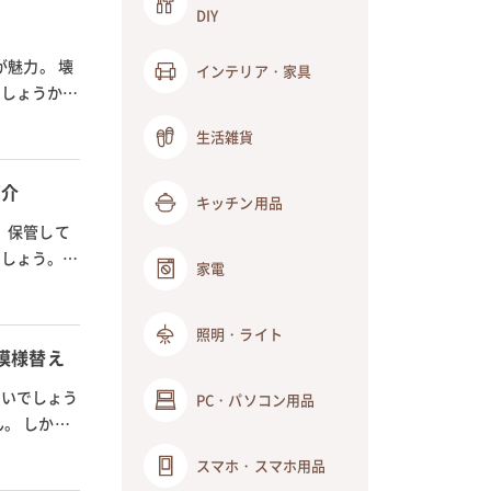
DIY
が魅力。 壊
インテリア・家具
でしょうか。
生活雑貨
紹介
キッチン用品
 保管して
でしょう。
家電
照明・ライト
模様替え
ないでしょう
PC・パソコン用品
。 しか
スマホ・スマホ用品