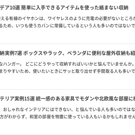
デア10選 簡単に入手できるアイテムを使った絡まない収納
も使える有線のイヤホンは、ワイヤレスのように充電の必要がないところ
るため、いつも使うカバンに常備しているという人も多いのではない
やポケットに入れて持ち歩く...
納実例7選 ボックスやラック、ベランダに便利な屋外収納も
なハンガー。 どこにどうやって収納すればいいかと悩んでいませんか。
まりやすいため、使いたいときにサッと取り出せず手間取る人も多い
ックスやラック、収納庫などを...
テリア実例15選 統一感のある家具でモダンや北欧風な部屋に
、おしゃれなインテリアにはできない、と悩んでいる人も多いのでは
い方がわからず、和室の部屋を物置に使っている人もいるかもしれません
コツさえつかめば、和室は劇的...