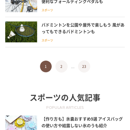
便利なフォールディングペダルも
スポーツ
バドミントンを公園や屋外で楽しもう 風があ
ってもできるバドミントンも
スポーツ
...
1
2
23
スポーツ
の人気記事
POPULAR ARTICLES
【作り方も】氷嚢おすすめ9選 アイスバッグ
の使い方や結露しない氷のうも紹介