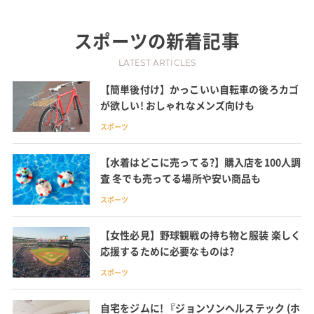
スポーツ
の新着記事
LATEST ARTICLES
【簡単後付け】かっこいい自転車の後ろカゴ
が欲しい! おしゃれなメンズ向けも
スポーツ
【水着はどこに売ってる?】購入店を100人調
査 冬でも売ってる場所や安い商品も
スポーツ
【女性必見】野球観戦の持ち物と服装 楽しく
応援するために必要なものは?
スポーツ
自宅をジムに! 『ジョンソンヘルステック (ホ