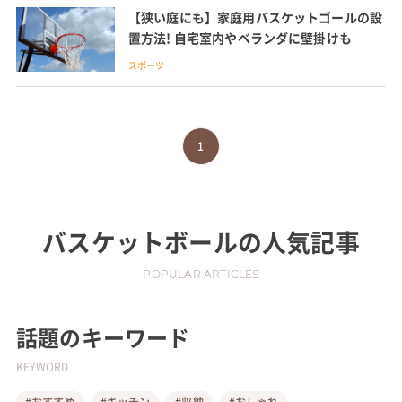
【狭い庭にも】家庭用バスケットゴールの設
置方法! 自宅室内やベランダに壁掛けも
スポーツ
1
バスケットボール
の人気記事
POPULAR ARTICLES
話題のキーワード
KEYWORD
#おすすめ
#キッチン
#収納
#おしゃれ