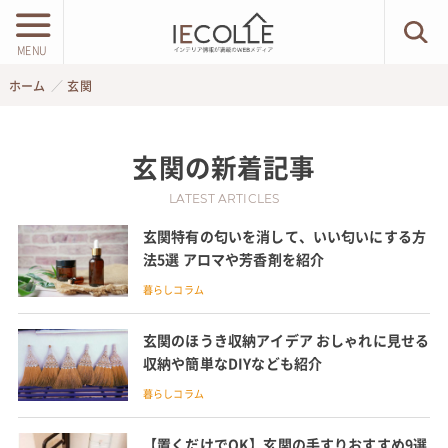
MENU
ホーム
玄関
玄関
の新着記事
LATEST ARTICLES
玄関特有の匂いを消して、いい匂いにする方
法5選 アロマや芳香剤を紹介
暮らしコラム
玄関のほうき収納アイデア おしゃれに見せる
収納や簡単なDIYなども紹介
暮らしコラム
【置くだけでOK】玄関の手すりおすすめ9選