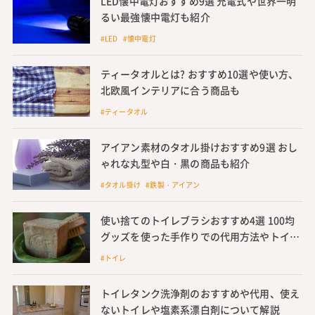
LED懐中電灯おすすめ9選 充電式や世界一明
るい最強懐中電灯も紹介
#LED #懐中電灯
ティータオルとは? おすすめ10選や使い方、
北欧風インテリアに合う商品も
#ティータオル
アイアン素材のタオル掛けおすすめ9選 おし
ゃれな丸型や白・黒の商品も紹介
#タオル掛け #鉄製・アイアン
使い捨てのトイレブラシおすすめ4選 100均
グッズを使った手作りでの代用方法やトイレ
クリーナーも紹介
#トイレ
トイレタンク洗浄剤のおすすめや代用、使え
ないトイレや塩素系漂白剤について解説