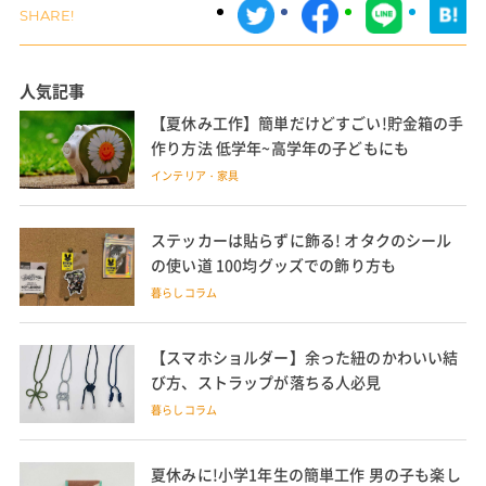
人気記事
【夏休み工作】簡単だけどすごい!貯金箱の手
作り方法 低学年~高学年の子どもにも
インテリア・家具
ステッカーは貼らずに飾る! オタクのシール
の使い道 100均グッズでの飾り方も
暮らしコラム
【スマホショルダー】余った紐のかわいい結
び方、ストラップが落ちる人必見
暮らしコラム
夏休みに!小学1年生の簡単工作 男の子も楽し