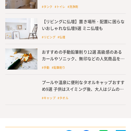
#タンク #トイレ #洗浄剤
【リビングに仏壇】置き場所・配置に困らな
いおしゃれな仏壇9選 ミニ仏壇も
#リビング #仏壇
おすすめの手動鉛筆削り12選 高級感のある
カールやソニック、無印などの人気商品を紹
介
#手動 #鉛筆削り
プールや温泉に便利なタオルキャップおすす
め9選 子供はスイミング後、大人はジムの後
などに使用
#キャップ #タオル