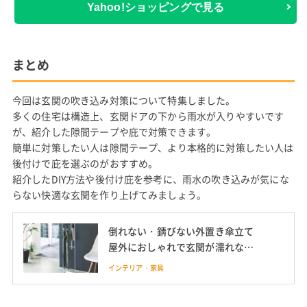
Yahoo!ショッピングで見る
まとめ
今回は玄関の吹き込み対策について特集しました。
多くの住宅は構造上、玄関ドアの下から雨水が入りやすいです
が、紹介した隙間テープや庇で対策できます。
簡単に対策したい人は隙間テープ、より本格的に対策したい人は
後付けで庇を選ぶのがおすすめ。
紹介したDIY方法や後付け庇を参考に、雨水の吹き込みが気にな
らない快適な玄関を作り上げてみましょう。
倒れない・錆びない外置き傘立て
屋外におしゃれで玄関が濡れない
おすすめ9選
インテリア・家具