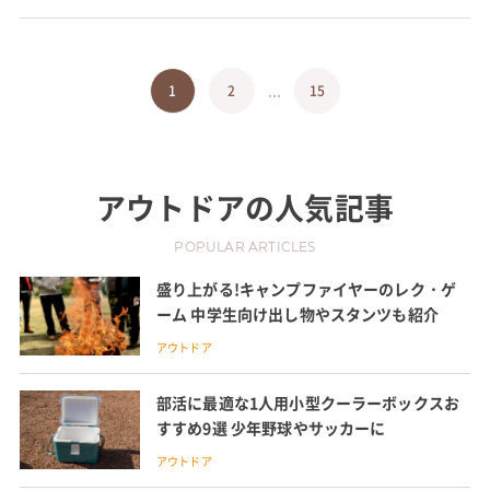
...
1
2
15
アウトドア
の人気記事
POPULAR ARTICLES
盛り上がる!キャンプファイヤーのレク・ゲ
ーム 中学生向け出し物やスタンツも紹介
アウトドア
部活に最適な1人用小型クーラーボックスお
すすめ9選 少年野球やサッカーに
アウトドア