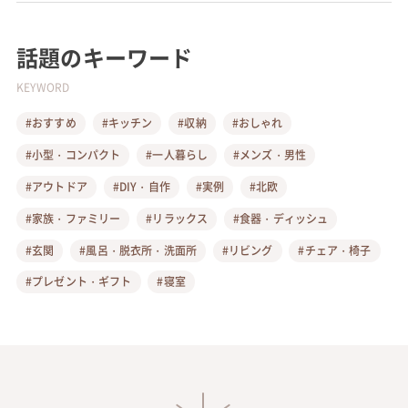
話題のキーワード
KEYWORD
#おすすめ
#キッチン
#収納
#おしゃれ
#小型・コンパクト
#一人暮らし
#メンズ・男性
#アウトドア
#DIY・自作
#実例
#北欧
#家族・ファミリー
#リラックス
#食器・ディッシュ
#玄関
#風呂・脱衣所・洗面所
#リビング
#チェア・椅子
#プレゼント・ギフト
#寝室