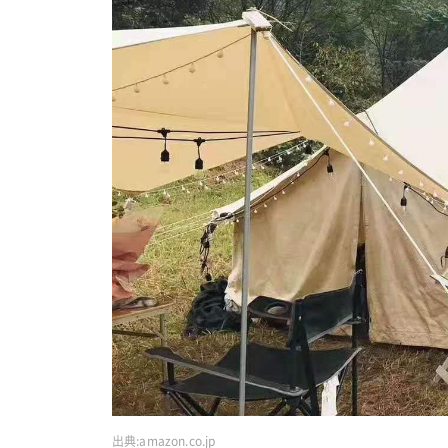
出典:
amazon.co.jp