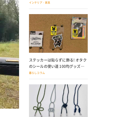
の子どもにも
インテリア・家具
ステッカーは貼らずに飾る! オタク
のシールの使い道 100均グッズで
の飾り方も
暮らしコラム