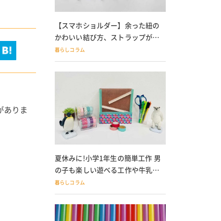
【スマホショルダー】余った紐の
かわいい結び方、ストラップが落
ちる人必見
暮らしコラム
がありま
夏休みに!小学1年生の簡単工作 男
の子も楽しい遊べる工作や牛乳パ
ック貯金箱も
暮らしコラム