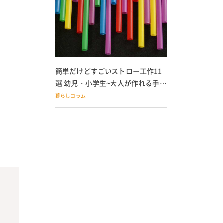
簡単だけどすごいストロー工作11
選 幼児・小学生~大人が作れる手作
りおもちゃ
暮らしコラム