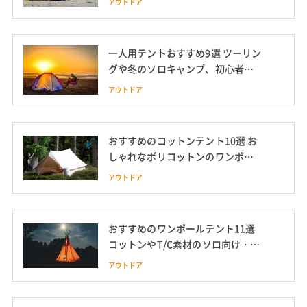
アウトドア
ドアブランドの商品まで紹介
一人用テントおすすめ9選 ツーリン
グや冬のソロキャンプ、初心者向
けも
アウトドア
おすすめのコットンテント10選 お
しゃれなポリコットンのワンポー
ルテントや人気のノルディスクな
アウトドア
どを紹介
おすすめのワンポールテント11選
コットンやT/C素材のソロ向け・フ
ァミリー向け、薪ストーブ対応や
アウトドア
前室付きも