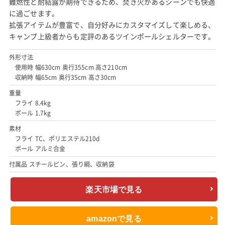
難燃性と耐結露が期待できるため、焚き火があるシーンでも快適
に過ごせます。
拡張アイテムが豊富で、自分好みにカスタマイズして楽しめる、
キャンプ上級者からも定評のあるツインポールシェルターです。
外形寸法
使用時 幅630cm 奥行355cm 高さ210cm
収納時 幅65cm 奥行35cm 高さ30cm
重量
フライ 8.4kg
ポール 1.7kg
素材
フライ TC、ポリエステル210d
ポール アルミ合金
付属品 スチールピン、張り綱、収納袋
楽天市場で見る
amazonで見る