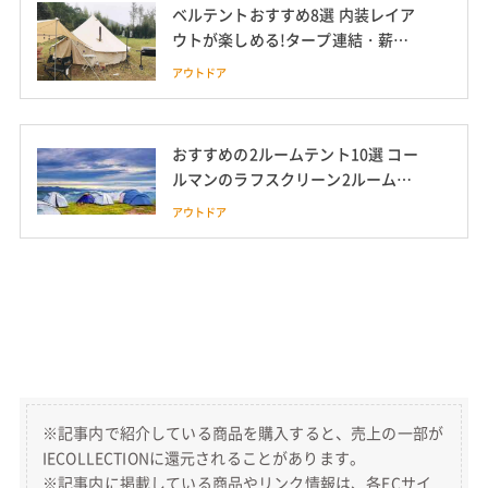
ベルテントおすすめ8選 内装レイア
ウトが楽しめる!タープ連結・薪ス
トーブ対応も
アウトドア
おすすめの2ルームテント10選 コー
ルマンのラフスクリーン2ルームハ
ウスも紹介
アウトドア
※記事内で紹介している商品を購入すると、売上の一部が
IECOLLECTIONに還元されることがあります。
※記事内に掲載している商品やリンク情報は、各ECサイ