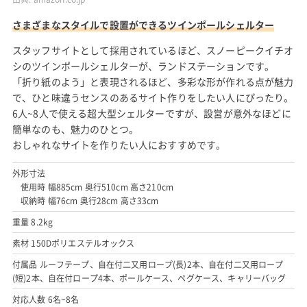
さまざまなスタイルで設置ができるツインポールシェルター
スタッフサイトとして採用されているほど、スノーピークイチオ
シのツインポールシェルターが、ランドステーションです。
「折り紙のよう」と表現されるほど、多彩な形が作れる点が魅力
で、ひと味違うセンスのあるサイト作りをしたい人にぴったり。
6人~8人で使える超大型シェルターですが、設営が意外なほどに
簡単なのも、魅力のひとつ。
おしゃれなサイトを作りたい人におすすめです。
外形寸法
使用時 幅885cm 奥行510cm 高さ210cm
収納時 幅76cm 奥行28cm 高さ33cm
重量 8.2kg
素材 150Dポリエステルオックス
付属品 ルーフテープ、自在付二又用ロープ(長)2本、自在付二又用ロープ
(短)2本、自在付ロープ4本、ポールケース、ペグケース、キャリーバッグ
対応人数 6名~8名