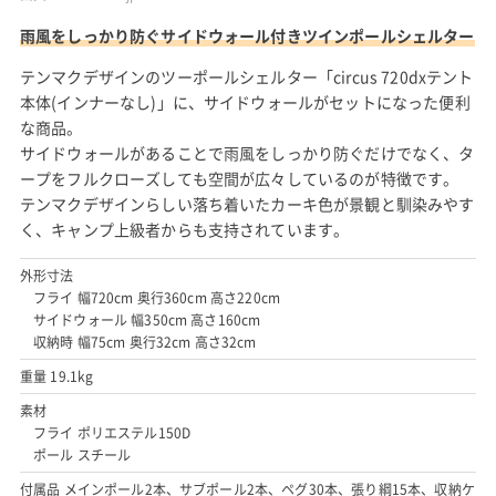
雨風をしっかり防ぐサイドウォール付きツインポールシェルター
テンマクデザインのツーポールシェルター「circus 720dxテント
本体(インナーなし)」に、サイドウォールがセットになった便利
な商品。
サイドウォールがあることで雨風をしっかり防ぐだけでなく、タ
ープをフルクローズしても空間が広々しているのが特徴です。
テンマクデザインらしい落ち着いたカーキ色が景観と馴染みやす
く、キャンプ上級者からも支持されています。
外形寸法
フライ 幅720cm 奥行360cm 高さ220cm
サイドウォール 幅350cm 高さ160cm
収納時 幅75cm 奥行32cm 高さ32cm
重量 19.1kg
素材
フライ ポリエステル150D
ポール スチール
付属品 メインポール2本、サブポール2本、ペグ30本、張り綱15本、収納ケ