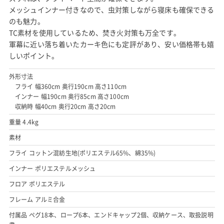
メッシュインナー付きなので、虫対策しながら寝床も確保できる
のも魅力。
TC素材を使用しているため、焚き火対策も万全です。
軍幕に近い落ち着いたカーキ色にも定評があり、安い価格帯も嬉
しいポイント。
外形寸法
フライ 幅360cm 奥行190cm 高さ110cm
インナー 幅190cm 奥行85cm 高さ100cm
収納時 幅40cm 奥行20cm 高さ20cm
重量 4.4kg
素材
フライ コットン混紡生地(ポリエステル65%、綿35%)
インナー ポリエステルメッシュ
フロア ポリエステル
フレーム アルミ合金
付属品 ペグ18本、ロープ6本、エンドキャップ2個、収納ケース、取扱説明