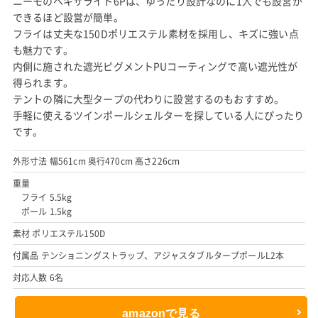
ニーモのヘキサライト6Pは、ゆったり設計なのに1人でも設営が
できるほど設営が簡単。
フライは丈夫な150Dポリエステル素材を採用し、キズに強い点
も魅力です。
内側に施された遮光ピグメントPUコーティングで高い遮光性が
得られます。
テントの隣に大型タープの代わりに設営するのもおすすめ。
手軽に使えるツインポールシェルターを探している人にぴったり
です。
外形寸法 幅561cm 奥行470cm 高さ226cm
重量
フライ 5.5kg
ポール 1.5kg
素材 ポリエステル150D
付属品 テンショニングストラップ、アジャスタブルタープポールL2本
対応人数 6名
amazonで見る