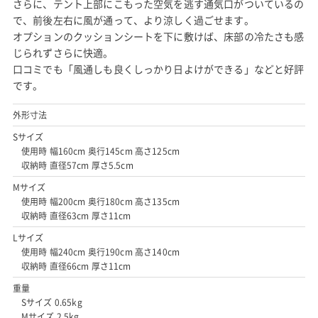
さらに、テント上部にこもった空気を逃す通気口がついているの
で、前後左右に風が通って、より涼しく過ごせます。
オプションのクッションシートを下に敷けば、床部の冷たさも感
じられずさらに快適。
口コミでも「風通しも良くしっかり日よけができる」などと好評
です。
外形寸法
Sサイズ
使用時 幅160cm 奥行145cm 高さ125cm
収納時 直径57cm 厚さ5.5cm
Mサイズ
使用時 幅200cm 奥行180cm 高さ135cm
収納時 直径63cm 厚さ11cm
Lサイズ
使用時 幅240cm 奥行190cm 高さ140cm
収納時 直径66cm 厚さ11cm
重量
Sサイズ 0.65kg
Mサイズ 2.5kg