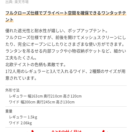
出典:
楽天市場
フルクローズ仕様でプライベート空間を確保できるワンタッチテ
ント
優れた遮光性と耐水性が嬉しい、ポップアップテント。
フルクローズ仕様ですが、前後を開けてメッシュスクリーンにし
たり、完全にオープンにしたりとさまざまな使い方ができます。
ランタンを吊るせる内部フックや小物収納ポケットなど、細かい
工夫もたくさん。
北欧テイストの色柄も素敵です。
1?2人用のレギュラーと3人で入れるワイド、2種類のサイズが用
意されています。
外形寸法
レギュラー 幅163cm 奥行210cm 高さ120cm
ワイド 幅200cm 奥行245cm 高さ130cm
重量
レギュラー 1.5kg
ワイド 2.06kg