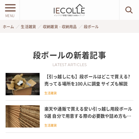
MENU
ホーム
生活雑貨
収納雑貨・収納用品
段ボール
段ボール
の新着記事
LATEST ARTICLES
【引っ越しにも】段ボールはどこで買える?
売ってる場所を100人に調査 サイズも解説
生活雑貨
楽天や通販で買える安い引っ越し用段ボール
9選 自分で用意する際の必要数や詰め方も紹
介
生活雑貨