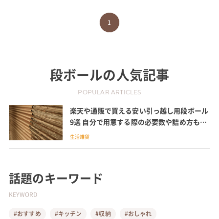
1
段ボール
の人気記事
POPULAR ARTICLES
楽天や通販で買える安い引っ越し用段ボール
9選 自分で用意する際の必要数や詰め方も紹
介
生活雑貨
話題のキーワード
KEYWORD
#おすすめ
#キッチン
#収納
#おしゃれ