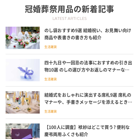
冠婚葬祭用品
の新着記事
LATEST ARTICLES
のし袋おすすめ9選 結婚祝い、お見舞い向け
商品や表書きの書き方も紹介
生活雑貨
四十九日や一回忌の法事におすすめの引き出
物10選 のしの選び方やお返しのマナーなど
も紹介
生活雑貨
結婚式をおしゃれに演出する席札9選 席札の
マナーや、手書きメッセージを添えるときに
便利な一言例文も紹介
生活雑貨
【100人に調査】袱紗はどこで買う? 便利な
慶弔両用ふくさも紹介