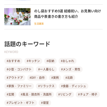
のし袋おすすめ9選 結婚祝い、お見舞い向け
商品や表書きの書き方も紹介
生活雑貨
話題のキーワード
KEYWORD
#おすすめ
#キッチン
#収納
#おしゃれ
#小型・コンパクト
#一人暮らし
#メンズ・男性
#アウトドア
#DIY・自作
#実例
#北欧
#家族・ファミリー
#リラックス
#食器・ディッシュ
#玄関
#風呂・脱衣所・洗面所
#リビング
#チェア・椅子
#プレゼント・ギフト
#寝室